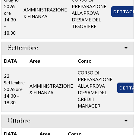
2026
PREPARAZIONE
AMMINISTRAZIONE
DETTAGL
ore
ALLA PROVA
& FINANZA
14:30
D'ESAME DEL
–
TESORIERE
18.30
Settembre
DATA
Area
Corso
CORSO DI
22
PREPARAZIONE
Settembre
AMMINISTRAZIONE
ALLA PROVA
DETTA
2026 ore
& FINANZA
D'ESAME DEL
14:30 –
CREDIT
18.30
MANAGER
Ottobre
DATA
Area
Corso